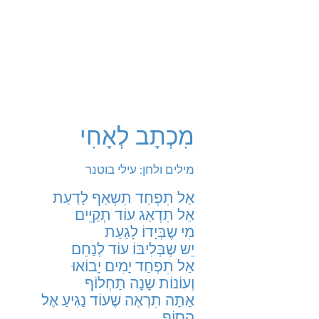
מִכְתָב לְאָחִי
מילים ולחן: עילי בוטנר
אַל תִפְחַד תִשְאַף לָדַעַת
אַל תִדְאַג עוֹד תְקַיֵים
מִי שֶבְּיָדוֹ לָגַעַת
יֵש שֶבְּלִיבּוֹ עוֹד לְנַחֵם
אַל תִפְחַד יָמִים יָבוֹאוּ
וְעוֹנוֹת שָנָה תַחְלוֹף
אַתָה תִרְאֶה שֶעוֹד נַגִיעַ אֶל
הַסוֹף