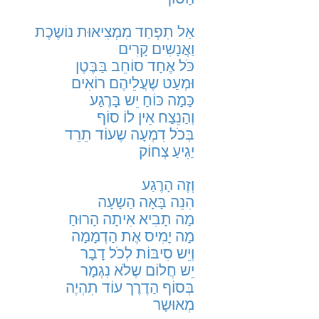
אַל תִפְחַד מִמְצִיאוּת נוֹשֶכֶת
וַאֲנָשִים קָרִים
כֹּל אֶחָד סוֹחֵב בַּבֶּטֶן
וּמְעַט שֶעֲלֵיהֶם רוֹאִים
כַּמָה כּוֹחַ יֵש בָּרֶגַע
וְהַנֵצַח אֵין לוֹ סוֹף
בְּכֹל דִמְעָה שֶעוֹד תֵרֵד
יַגִיעַ צְחוֹק
וְזֶה הָרֶגַע
הִנֵה בָּאָה הַשָעָה
מָה תָבִיא אִיתָה הָרוּחַ
מָה יָמִיס אֶת הַדְמָמָה
וְיֵש סִיבּוֹת לְכֹל דָבָר
יֵש חֲלוֹם שֶלֹא נִגְמָר
בְּסוֹף הַדֶרֶך עוֹד תִהְיֶה
מְאוּשָר