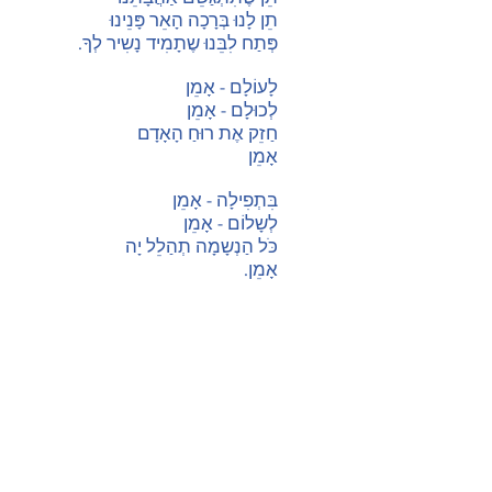
תֵן לָנוּ בְּרָכָה הָאֵר פָּנֵינוּ
פְּתַח לִבֵּנוּ שֶתָמִיד נָשִיר לְךָ.
לָעוֹלָם - אָמֵן
לְכוּלָם - אָמֵן
חַזֵק אֶת רוּחַ הָאָדָם
אָמֵן
בִּתְפִילָה - אָמֵן
לְשָלוֹם - אָמֵן
כֹּל הַנְשָמָה תְהַלֵל יָה
אָמֵן.