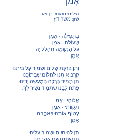
אָמֵן
מילים: חמוטל בן זאב
משה דץ
לחן:
בִּתְפִילָה - אָמֵן
שֶעוֹלָה - אָמֵן
כֹּל הַנְשָמָה תְהַלֵל יָה
אָמֵן.
וְתֵן בִּרְכַּת שָלוֹם וּשְמוֹר עַל בֵּיתֵנוּ
קָרֵב אוֹתָנוּ לַחֲלוֹם שֶבְּתוֹכֵנוּ
תֵן תָמִיד בְּרָכָה בְּמַעֲשֵׂה יָדֵינוּ
פְּתַח לִבֵּנוּ שֶתָמִיד נָשִיר לְךָ.
אֱלוֹהַי - אָמֵן
תִקְווֹתַי - אָמֵן
עֲטוֹף אוֹתָנוּ בְּאַהֲבָה
אָמֵן.
תֵן לָנוּ חַיִים וּשְמוֹר עָלֵינוּ
תֵן שֶתִתְגַשֵם אַהֲבָתֵנוּ