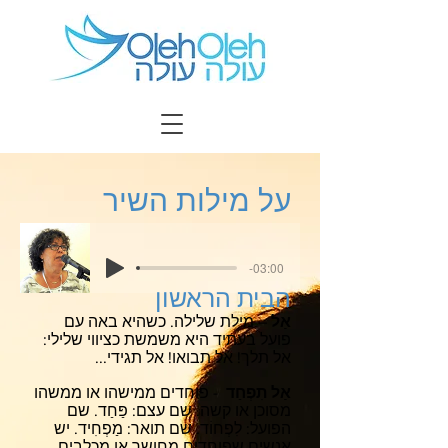
על מילות השיר
-03:00
הבית הראשון
אַל
– מילת שלילה. כשהיא באה עם
פועל בעתיד היא משמשת כציווי שלילי:
אל תלך! אל תבואו! אל תגידי...
אַל תִפְחַד
- פוחדים ממישהו או ממשהו
מסוכן או קשה. שם עצם: פַּחַד. שם
הפועל: לִפְחוֹד. שם תואר: מַפְחִיד. יש
אנשים שפוחדים מחושך או מכלבים.