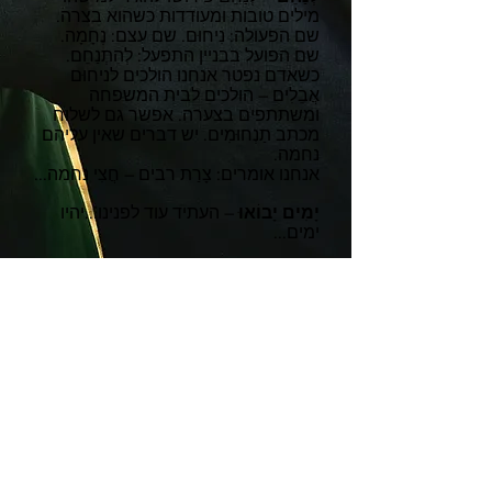
מילים טובות ומעודדות כשהוא בצרה.
שם הפעולה: נִיחוּם. שם עצם: נֶחָמָה.
שם הפועל בבניין התפעל: לְהִתְנַחֵם.
כשאדם נפטר אנחנו הולכים לניחוּם
אֲבֵלִים – הולכים לבית המשפחה
ומשתתפים בצערה. אפשר גם לשלוח
מכתב תַנְחוּמִים. יש דברים שאין עליהם
נחמה.
אנחנו אומרים: צָרַת רבים – חֲצִי נחמה...
יָמִים יָבוֹאוּ
– העתיד עוד לפנינו...יהיו
ימים...
עוֹנוֹת שָנָה
- בשנה ארבע עונות: סתיו,
חורף, אביב, קיץ. בתיירות יש 'עונה
חמה' או 'עונה בוערת' וגם 'עונה מתה'.
בחנויות יש מבצעי הנחות בסוף העונה.
תַחְלוֹף
– לחלוף פירושו לעבור. הימים
חולפים, שנה חולפת.
CONTACT US
+972-54-805-8538
הבית השני
shalom@OlehOleh.org
SOCIAL