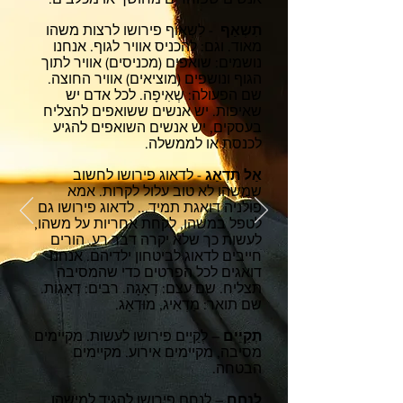
תִשְאַף
- לִשְאוֹף פירושו לרצות משהו
מאוד. וגם: להכניס אוויר לגוף. אנחנו
נושמים: שואפים (מכניסים) אוויר לתוך
הגוף ונושפים (מוציאים) אוויר החוצה.
שם הפעולה: שְאִיפָה. לכל אדם יש
שאיפות. יש אנשים ששואפים להצליח
בעסקים, יש אנשים השואפים להגיע
לכנסת או לממשלה.
אַל תִדְאַג
- לדאוג פירושו לחשוב
שמשהו לא טוב עלול לקרות. אמא
פולניה דואגת תמיד... לדאוג פירושו גם
לטפל במשהו, לקחת אחריות על משהו,
לעשות כך שלא יקרה דבר רע. הורים
חייבים לדאוג לביטחון ילדיהם. אנחנו
דואגים לכל הפרטים כדי שהמסיבה
תצליח. שם עצם: דְאָגָה. רבים: דְאָגוֹת.
שם תואר: מַדְאִיג, מוּדְאָג.
תְקַיֵים
– לְקַיֵים פירושו לעשות. מקיימים
מסיבה, מקיימים אירוע. מקיימים
הבטחה.
לְנַחֵם
– לְנַחֵם פירושו להגיד למישהו