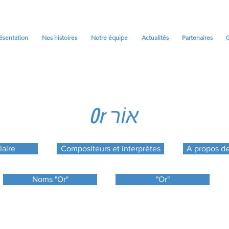
ésentation
Nos histoires
Notre équipe
Actualités
Partenaires
G
Or אוֹר
aire
Compositeurs et interprètes
A propos de
Noms "Or"
"Or"