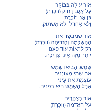
אוֹר עוֹלֶה בַּבּוֹקֶר
עַל אֲגַם רָחוֹק (זוֹכֶרֶת)
כֵּן אֲנִי זוֹכֶרֶת
וְלֹא אֶחְדַל וְלֹא אֶשְתוֹק.
אוֹר שֶמְבַשֵׂר אֶת
הַהַשְכָּמָה וְהַזְרִיחָה (זוֹכֶרֶת)
רַק לִרְאוֹת עוֹד פַּעַם
יוֹתֵר מִזֶה אֵינִי צְרִיכָה.
שֶמֶש, הָבִיאוּ שֶמֶש
אִם שָמַי מְעוּנָנִים
עוֹצֶמֶת אֶת עֵינַי
אֲבָל הַשֶמֶש הִיא בִּפְנִים.
אוֹר בַּצָהֳרִַים
עַל הָאֲדָמָה (זוֹכֶרֶת)