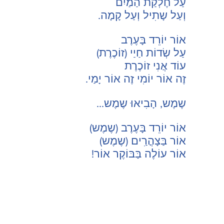
עַל חֶלְקַת הַמַיִם
וְעַל שָתִיל וְעַל קָמָה.
אוֹר יוֹרֵד בָּעֶרֶב
עַל שְׂדוֹת חַיַי (זוֹכֶרֶת)
עוֹד אֲנִי זוֹכֶרֶת
זֶה אוֹר יוֹמִי זֶה אוֹר יָמַי.
שֶמֶש, הָבִיאוּ שֶמֶש...
אוֹר יוֹרֵד בָּעֶרֶב (שֶמֶש)
אוֹר בַּצָהֳרִַים (שֶמֶש)
אוֹר עוֹלֶה בַּבּוֹקֶר אוֹר!
CONTACT US