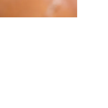
CONTACT US
+972-54-805-8538
shalom@OlehOleh.org
SOCIAL
© 2019 MARD Philanthropy Services Ltd
Proudly made with by Oleh Oleh