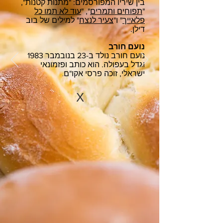
בין שיריו המפורסמים: "מתנות קטנות",
"
תפוחים ותמרים
", "
עוד לא תמו כל
פלאייך
" ו"
צעיר לנצח
" למילים של בוב
דילן.
נועם חורב
נועם חורב נולד ב-23 בנובמבר 1983
וגדל בעפולה. הוא כותב ופזמונאי
ישראלי, זוכה פרסי אקו"ם
.
X