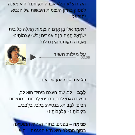
השורה: "עוד לא אבדה תקוותנו" היא מענה
לפסוק בחזון העצמות היבשות של הנביא
יחזקאל:
"וַיֹּאמֶר אֵלַי בֶּן אָדָם הָעֲצָמוֹת הָאֵלֶּה כָּל בֵּית
יִשְׂרָאֵל הֵמָּה הִנֵּה אֹמְרִים יָבְשׁוּ עַצְמוֹתֵינוּ
וְאָבְדָה תִקְוָתֵנוּ נִגְזַרְנוּ לָנוּ"
על מילות השיר
-03:09
כָּל עוֹד
– כל זמן ש... אם...
לֵבָב
– לב. שם העצם ביחיד הוא לב,
ובשירה גם: לֵבָב. ברבים: לְבָבוֹת. בסמיכות
רבים: לִבְבוֹת-. בנטייה: בְּלִבִּי, בִּלְבָבִי...
בְּלִיבּוֹתֵינוּ, בִּלְבָבוֹתֵינוּ...
פְּנִימָה
– בפנים, בתוך. ה-ה"א המופיעה
בסוף המילה היא ה"א המגמה – היא