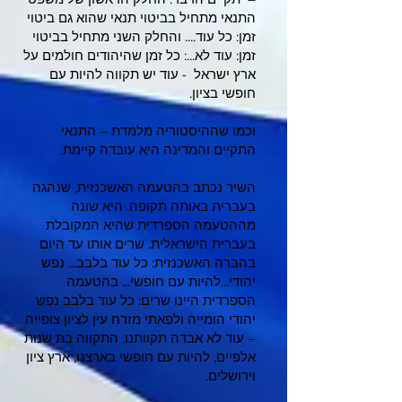
התנאי מתחיל בביטוי תנאי שהוא גם ביטוי
זמן: כל עוד.... והחלק השני מתחיל בביטוי
זמן: עוד לא...: כל זמן שהיהודים חולמים על
ארץ ישראל - עוד יש תקווה להיות עם
חופשי בציון.
וכמו שההיסטוריה מלמדת – התנאי
התקיים והמדינה היא עובדה קיימת.
השיר נכתב בהטעמה האשכנזית, שנהגה
בעברית באותה תקופה. היא שונה
מההטעמה הספרדית שהיא המקובלת
בעברית הישראלית. שרים אותו עד היום
בהברה האשכנזית: כל עוד בלבב... נפש
יהודי...להיות עם חופשי... בהטעמה
הספרדית היינו שרים: כל עוד בלבב נפש
יהודי הומייה ולפאתי מזרח עין לציון צופייה
– עוד לא אבדה תקוותנו, התקווה בת שנות
אלפיים, להיות עם חופשי בארצנו, ארץ ציון
וירושלים.