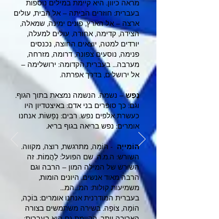
מראה כיוון. היא קיימת במילים נוספות
בעברית: חוזרים הביתה – אל הבית, עולים
ארצה – אל הארץ, פונים ימינה, שמאלה,
הצידה, קדימה, אחורה, עולים למעלה,
יורדים למטה, יוצאים החוצה, נכנסים
פנימה, נוסעים צפונה, דרומה, מזרחה,
מערבה... בעברית הקדומה: ירושלימה –
אל ירושלים, בדרך אפרתה.
נֶפֶש
– נשמה. הנשמה נמצאת בתוך הגוף.
וגם: כך סופרים בני אדם: באיצטדיון היו
כעשרת אלפים נפש. רבים: נְפָשוֹת. אנחנו
אומרים: נפש בריאה בגוף בריא.
הוֹמִייָה
- הוֹמָה, מתרגשת, רוצה, מקווה.
השורש: ה.מ.ה. שם הפועל: לַהֲמוֹת. זה
השורש של המילה המון – הרבה וגם
הרבה מאוד אנשים. היונים הומות,
משמיעות קולות: המ...המ...
בעברית המודרנית אנחנו אומרים: בּוֹכָה,
הוֹמָה, צוֹפָה. בשירה משתמשים בצורה
הארוכה יותר, הקיימת גם היא בעברית: