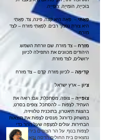
בּוֹכִייָה, הוֹמִייָה, צוֹפִייָה.
פַּאֲתֵי
– פֵּאָה היא קצה, פינה, צד. פַּאֲתֵי
היא צורת נסמך רבים. לְפַאֲתֵי מזרח – לצד
מזרח.
מִזְרָח
– צד מזרח. שם זורחת השמש.
היהודים מכוונים את התפילה לכיוון
ירושלים, לצד מזרח.
קָדִימָה
– לכיוון מזרח. קֶדֶם – צד מזרח
צִיוֹן
– ארץ ישראל
צוֹפִייָה
– צופה, מסתכלת, וגם: רואה את
העתיד. לִצְפּוֹת – להסתכל. צופים בסרט,
בהצגת תיאטרון, בתוכנית טלוויזיה,
במשחק כדורגל. מנסים לִצְפּוֹת את תוצאות
הבחירות. עולים למִצְפֶּה שעל ההר כדי
לִצְפּוֹת בנוף. על הר הצופים בירושלים
נמצאים בית החולים הדסה והאוניברסיטה