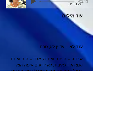
-02:13
העברית.
עוד מילים
עוֹד לֹא
- עדיין לא, טרם
אָבְדָה
– הייתה ואיננה. אָבַד – היה ואיננו.
וגם: הלך לאִיבּוּד, לא יודעים איפה הוא.
בנמל התעופה, אם אנחנו לא מוצאים את
המזוודה שלנו אחרי טיסה - אנחנו פונים
למחלקת אבדות ומציאות. במלחמה יש
אֲבֵדוֹת בנפש. מותו של הסופר עמוס עוז
הוא אבדה לעולם הספרות.
משתמשים בשורש א.ב.ד גם בבניין פיעל:
איבדתי את הארנק. אני חושב שהוא הלך
לאיבוד כשרצתי בפארק.
משתמשים בשורש גם בבניין התפעל:
הִתְאַבֵֹּד – שם קץ לחייו. הרג את עצמו.