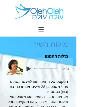
מילות השיר
מילות ההמנון
-02:04
הטקסט של ההמנון הוא למעשה משפט
אחד! משפט בן 28 מילים. אם תרצו - כח
(כוח) בגימטריה.
מבחינה תחבירית השיר הוא משפט תנאי
שאומר: אם... - אז.... רק אם מתקיים התנאי
– יתקיים הדבר. החלק הראשון של משפט