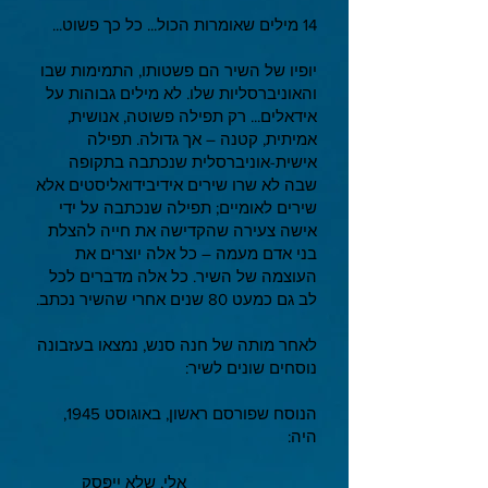
14 מילים שאומרות הכול... כל כך פשוט...
יופיו של השיר הם פשטותו, התמימות שבו
והאוניברסליות שלו. לא מילים גבוהות על
אידאלים... רק תפילה פשוטה, אנושית,
אמיתית, קטנה – אך גדולה. תפילה
אישית-אוניברסלית שנכתבה בתקופה
שבה לא שרו שירים אידיבידואליסטים אלא
שירים לאומיים; תפילה שנכתבה על ידי
אישה צעירה שהקדישה את חייה להצלת
בני אדם מעמה – כל אלה יוצרים את
העוצמה של השיר. כל אלה מדברים לכל
לב גם כמעט 80 שנים אחרי שהשיר נכתב.
לאחר מותה של חנה סנש, נמצאו בעזבונה
נוסחים שונים לשיר:
הנוסח שפורסם ראשון, באוגוסט 1945,
היה:
אֵלי, שלא יִיפָּסֵק