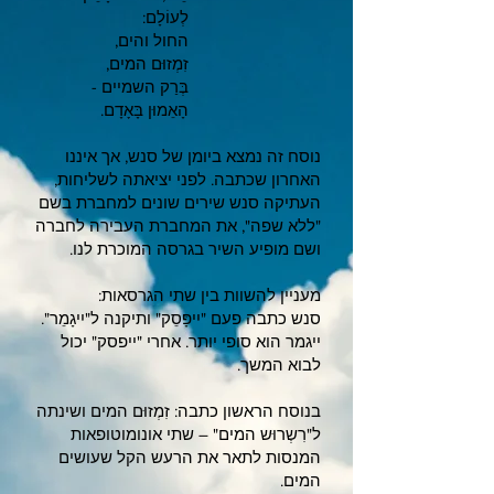
לְעוֹלָם:
החול והים,
זִמְזוּם המים,
בְּרַק השמיים -
הָאֵמוּן בָּאָדָם.
נוסח זה נמצא ביומן של סנש, אך איננו
האחרון שכתבה. לפני יציאתה לשליחות,
העתיקה סנש שירים שונים למחברת בשם
"ללא שפה", את המחברת העבירה לחברה
ושם מופיע השיר בגרסה המוכרת לנו.
מעניין להשוות בין שתי הגרסאות:
סנש כתבה פעם "יִיפָּסֵק" ותיקנה ל"יִיגָמֵר".
ייגמר הוא סופי יותר. אחרי "ייפסק" יכול
לבוא המשך.
בנוסח הראשון כתבה: זִמְזוּם המים ושינתה
ל"רִשְרוּש המים" – שתי אונומוטופאות
המנסות לתאר את הרעש הקל שעושים
המים.