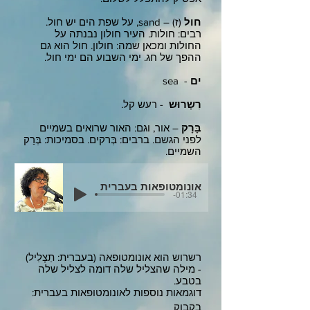
חול
(ז) – sand, על שפת הים יש חול.
רבים: חולות. העיר חולון נבנתה על
החולות ומכאן שמה: חולון. חול הוא גם
ההפך של חג. ימי השבוע הם ימי חול.
ים
- sea
רִשְרוּש
- רעש קל.
בָּרָק
– אור, וגם: האור שרואים בשמיים
לפני הגשם. ברבים: בְּרקים. בסמיכות: בְּרַק
השמיים.
אונומטופאות בעברית
-01:34
רשרוש הוא אונומטופאה (בעברית: תַצְלִיל)
- מילה שהצליל שלה דומה לצליל שלה
בטבע.
דוגמאות נוספות לאונומטופאות בעברית:
בקבוק