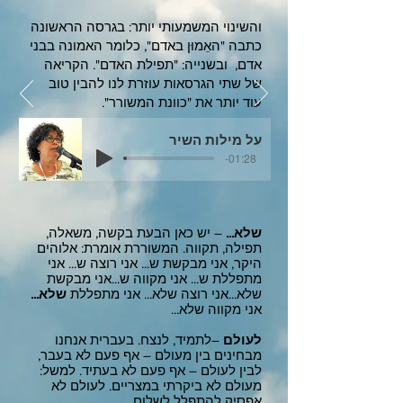
והשינוי המשמעותי יותר: בגרסה הראשונה
כתבה "האֵמוּן באדם", כלומר האמונה בבני
אדם, ובשנייה: "תפילת האדם". הקריאה
של שתי הגרסאות עוזרת לנו להבין טוב
עוד יותר את "כוונת המשורר".
על מילות השיר
-01:28
שלא...
– יש כאן הבעת בקשה, משאלה,
תפילה, תקווה. המשוררת אומרת: אלוהים
היקר, אני מבקשת ש... אני רוצה ש... אני
מתפללת ש... אני מקווה ש...אני מבקשת
שלא...אני רוצה שלא... אני מתפללת
שלא...
אני מקווה שלא...
לעולם
–לתמיד, לנצח. בעברית אנחנו
מבחינים בין מעולם – אף פעם לא בעבר,
לבין לעולם – אף פעם לא בעתיד. למשל:
מעולם לא ביקרתי במצריים. לעולם לא
אפסיק להתפלל לשלום.