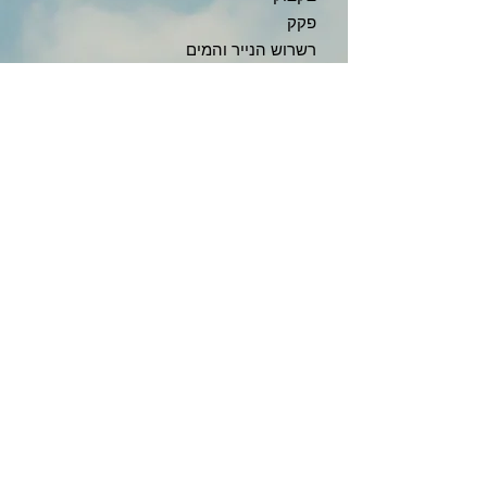
פקק
רשרוש הנייר והמים
זמזום הזבוב והדבורה
טרטור הטרקטור
תקתוק השעון
צלצול הטלפון
שקשוק גלגלי הרכבת
טפטוף טיפות המים
פיצוץ
פיצפוצי אורז
גרגור בגרון: גרר...גרר..
וכמובן, קולות בעלי החיים: הציפור מצייצת:
ציץ צוויץ...; התרנגולת מקרקרת, התרנגול
קורא: קו קו ריקו; החתול מיילל: מיאו מיאו;
הכלב נובח: הב הב; הברווז מגעגע: גע, גע;
היונה הומה: המ... המ...; הזבוב מזמזם,
ז...ז...; הפרה גועה: מוּ... מוּ...; השה פועה:
מֶה...מֶה...; החמור נוער: אי..א...