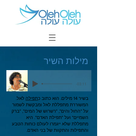
מילות השיר
-03:11
בשיר 14 מילים. הוא כתוב כ
תפילה
לאל.
המשוררת מתפללת לאל ומבקשת לשמור
על "החול והים", "רשרוש של המים", "ברק
השמיים" ועל "תפילת האדם". היא
מתפללת שלא ייגמרו לעולם כוחות הטבע
והתפילות והתקוות של בני האדם.